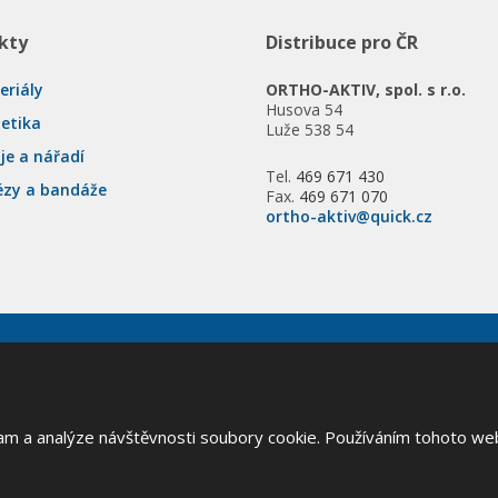
kty
Distribuce pro ČR
eriály
ORTHO-AKTIV, spol. s r.o.
Husova 54
tetika
Luže 538 54
je a nářadí
Tel.
469 671 430
ézy a bandáže
Fax.
469 671 070
ortho-aktiv@quick.cz
va vyhrazena
lam a analýze návštěvnosti soubory cookie. Používáním tohoto we
Google ReCAPTCHA a platí pro něj
zásady ochrany osobních údajů
a
smluvní