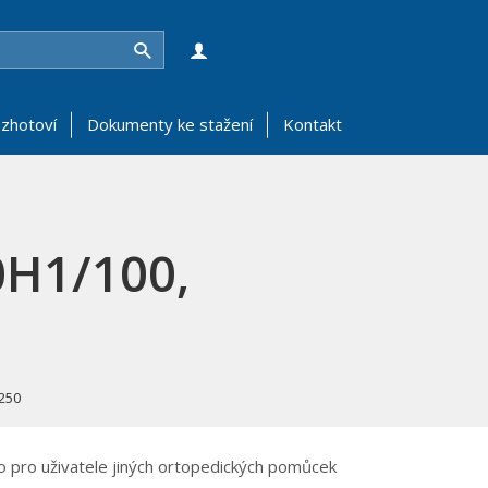
Hledat
zhotoví
Dokumenty ke stažení
Kontakt
0H1/100,
/250
bo pro uživatele jiných ortopedických pomůcek