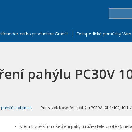
eifeneder ortho.production GmbH
Ortopedické pomůcky Vám 
tření pahýlu PC30V 1
 pahýlů a objímek
Přípravek k ošetření pahýlu PC30V 10H1/100, 10H1
krém k vnějšímu ošetření pahýlu (uživatelé protéz), ne