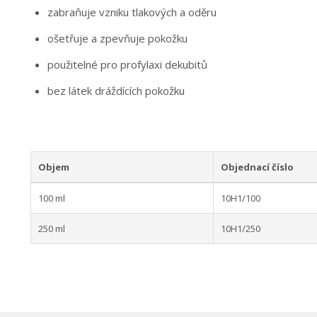
zabraňuje vzniku tlakových a oděru
ošetřuje a zpevňuje pokožku
použitelné pro profylaxi dekubitů
bez látek dráždících pokožku
Objem
Objednací číslo
100 ml
10H1/100
250 ml
10H1/250