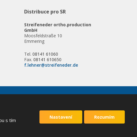
Distribuce pro SR
Streifeneder ortho.production
GmbH
Moosfeldstraße 10
Emmering
Tel.
08141 61060
Fax.
08141 610650
f.lehner@streifeneder.de
VYROBILA
Nastavení
Rozumím
bu s tím
 podmínky
společnosti Google.