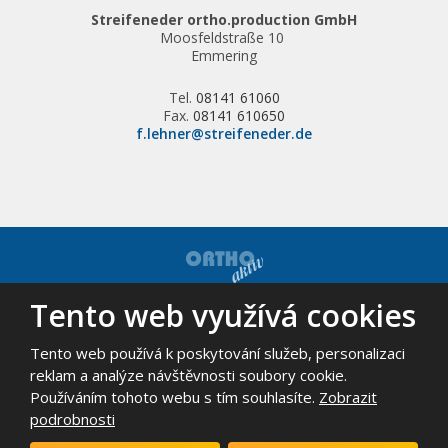
Streifeneder ortho.production GmbH
Moosfeldstraße 10
Emmering
Tel.
08141 61060
Fax.
08141 610650
f.lehner@streifeneder.de
Tento web využívá cookies
© 2026, ORTHO-AKTIV, spol. s r.o. - všechna práva vyhrazena
Mapa stránek
|
Podmínky použití
Tento web používá k poskytování služeb, personalizaci
VYROBILA
reklam a analýze návštěvnosti soubory cookie.
Používáním tohoto webu s tím souhlasíte.
Zobrazit
podrobnosti
Tento web je chráněn pomocí Google ReCAPTCHA a platí pro něj
zásady ochrany osobních údajů
a
smluvní podmínky