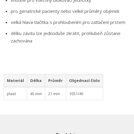
vhodné pro všechny blokovací jednotky
pro geriatrické pacienty nebo velké průměry objímek
velká hlava tlačítka s prohloubením pro zatlačení prstem
délku závitu lze jednoduše zkrátit, prohlubeň zůstane
zachována
Materiál
Délka
Průměr
Objednací číslo
plast
45 mm
21 mm
10S1/45