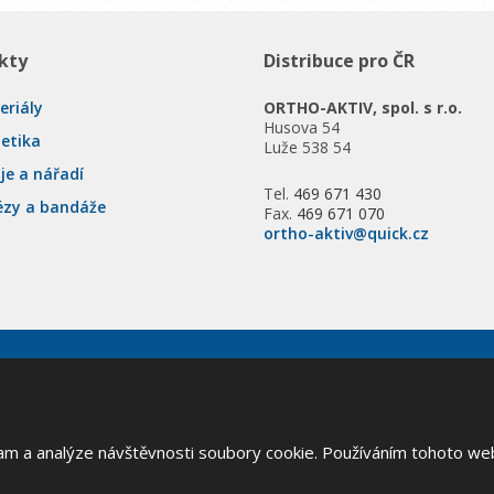
kty
Distribuce pro ČR
eriály
ORTHO-AKTIV, spol. s r.o.
Husova 54
tetika
Luže 538 54
je a nářadí
Tel.
469 671 430
ézy a bandáže
Fax.
469 671 070
ortho-aktiv@quick.cz
va vyhrazena
lam a analýze návštěvnosti soubory cookie. Používáním tohoto we
Google ReCAPTCHA a platí pro něj
zásady ochrany osobních údajů
a
smluvní