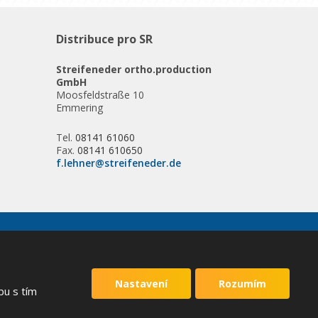
Distribuce pro SR
Streifeneder ortho.production
GmbH
Moosfeldstraße 10
Emmering
Tel.
08141 61060
Fax.
08141 610650
f.lehner@streifeneder.de
VYROBILA
Nastavení
Rozumím
bu s tím
 podmínky
společnosti Google.