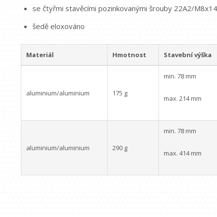
se čtyřmi stavěcími pozinkovanými šrouby 22A2/M8x1
šedě eloxováno
Materiál
Hmotnost
Stavební výška
min. 78 mm
aluminium/aluminium
175 g
max. 214 mm
min. 78 mm
aluminium/aluminium
290 g
max. 414 mm