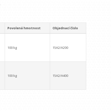
4
Povolená hmotnost
Objednací číslo
100 kg
15A2/A200
100 kg
15A2/A400