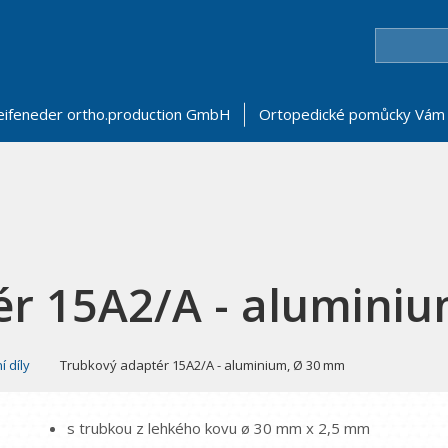
eifeneder ortho.production GmbH
Ortopedické pomůcky Vám 
ér 15A2/A - alumini
 díly
Trubkový adaptér 15A2/A - aluminium, Ø 30 mm
s trubkou z lehkého kovu ø 30 mm x 2,5 mm