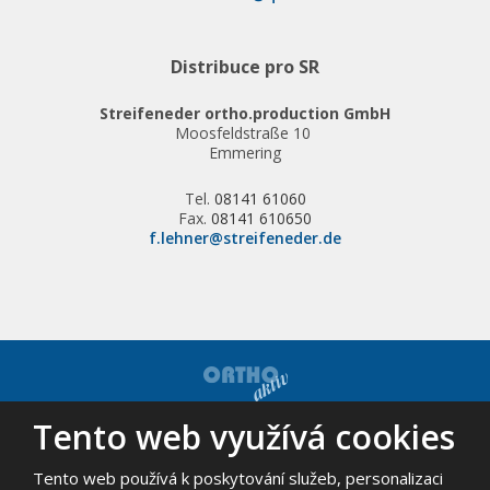
Distribuce pro SR
Streifeneder ortho.production GmbH
Moosfeldstraße 10
Emmering
Tel.
08141 61060
Fax.
08141 610650
f.lehner@streifeneder.de
Tento web využívá cookies
© 2026, ORTHO-AKTIV, spol. s r.o. - všechna práva vyhrazena
Mapa stránek
|
Podmínky použití
Tento web používá k poskytování služeb, personalizaci
VYROBILA