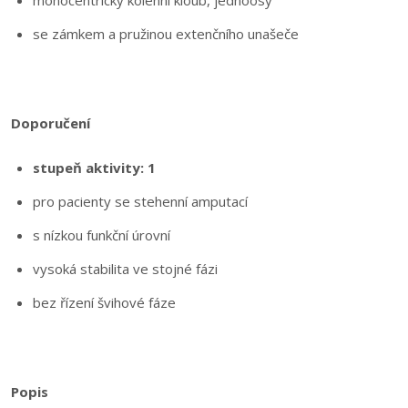
monocentrický kolenní kloub, jednoosý
se zámkem a pružinou extenčního unašeče
Doporučení
stupeň aktivity: 1
pro pacienty se stehenní amputací
s nízkou funkční úrovní
vysoká stabilita ve stojné fázi
bez řízení švihové fáze
Popis