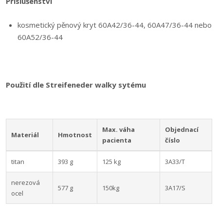
Příslušenství
kosmetický pěnový kryt 60A42/36-44, 60A47/36-44 nebo
60A52/36-44
Použití dle Streifeneder walky sytému
Max. váha
Objednací
Materiál
Hmotnost
pacienta
číslo
titan
393 g
125 kg
3A33/T
nerezová
577 g
150kg
3A17/S
ocel