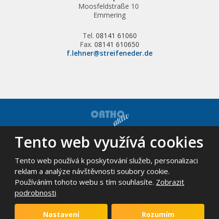
Moosfeldstraße 10
Emmering
Tel.
08141 61060
Fax.
08141 610650
f.lehner@streifeneder.de
Tento web využívá cookies
© 2026, ORTHO-AKTIV, spol. s r.o. - všechna práva vyhrazena
Mapa stránek
|
Podmínky použití
Tento web používá k poskytování služeb, personalizaci
VYROBILA
reklam a analýze návštěvnosti soubory cookie.
Používáním tohoto webu s tím souhlasíte.
Zobrazit
podrobnosti
Tento web je chráněn pomocí Google ReCAPTCHA a platí pro něj
zásady ochrany osobních údajů
a
smluvní podmínky
Nastavení
Rozumím
společnosti Google.