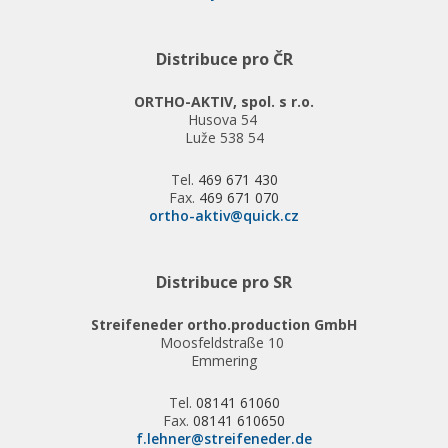
Distribuce pro ČR
ORTHO-AKTIV, spol. s r.o.
Husova 54
Luže 538 54
Tel.
469 671 430
Fax.
469 671 070
ortho-aktiv@quick.cz
Distribuce pro SR
Streifeneder ortho.production GmbH
Moosfeldstraße 10
Emmering
Tel.
08141 61060
Fax.
08141 610650
f.lehner@streifeneder.de