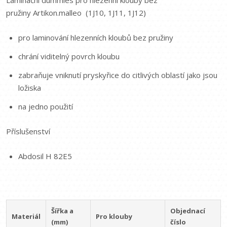
Laminační dummies pro hlezenní klouby bez
pružiny Artikon.malleo (1J10, 1J11, 1J12)
pro laminování hlezenních kloubů bez pružiny
chrání viditelný povrch kloubu
zabraňuje vniknutí pryskyřice do citlivých oblastí jako jsou
ložiska
na jedno použití
Příslušenství
Abdosil H 82E5
Šířka a
Objednací
Materiál
Pro klouby
(mm)
číslo