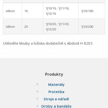
1J10/16, 1J11/16,
silikon
16
1J10/16D
1J12/16
1J10/20, 1J11/20,
silikon
20
1J10/20D
1J12/20
Utěsněte klouby a ložiska dodatečně s Abdosil H 82E5
Produkty
Materiály
Protetika
Stroje a nářadí
Ortézy a bandáže