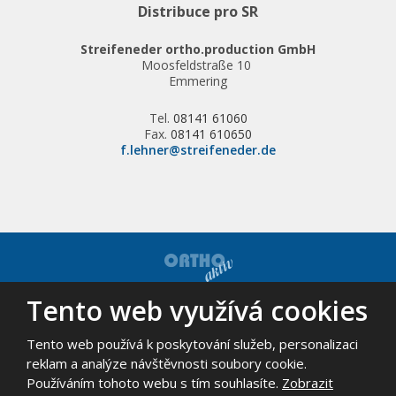
Distribuce pro SR
Streifeneder ortho.production GmbH
Moosfeldstraße 10
Emmering
Tel.
08141 61060
Fax.
08141 610650
f.lehner@streifeneder.de
Tento web využívá cookies
© 2026, ORTHO-AKTIV, spol. s r.o. - všechna práva vyhrazena
Mapa stránek
|
Podmínky použití
Tento web používá k poskytování služeb, personalizaci
VYROBILA
reklam a analýze návštěvnosti soubory cookie.
Používáním tohoto webu s tím souhlasíte.
Zobrazit