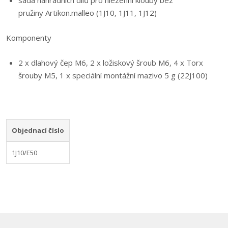
sada náhradních dílů pro hlezenní klouby bez
pružiny Artikon.malleo (1J10, 1J11, 1J12)
Komponenty
2 x dlahový čep M6, 2 x ložiskový šroub M6, 4 x Torx
šrouby M5, 1 x speciální montážní mazivo 5 g (22J100)
Objednací číslo
1J10/E50