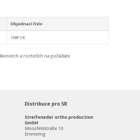
Objednací číslo
108P1/E
elikostech a roztečích na požádání.
Distribuce pro SR
Streifeneder ortho.production
GmbH
Moosfeldstraße 10
Emmering