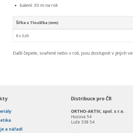
balení: 30 m na roli
Šířka x Tloušťka (mm)
8 x 0,65
Další čepele, svařené nebo v roli, jsou dostupné v jiných v
kty
Distribuce pro ČR
eriály
ORTHO-AKTIV, spol. s r.o.
Husova 54
tetika
Luže 538 54
je a nářadí