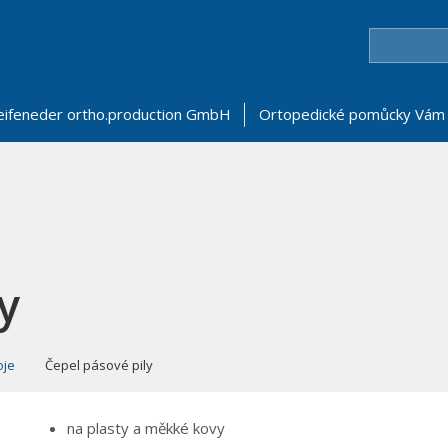
eifeneder ortho.production GmbH
Ortopedické pomůcky Vám 
y
oje
Čepel pásové pily
na plasty a měkké kovy