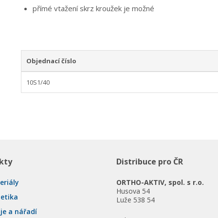
přímé vtažení skrz kroužek je možné
Objednací číslo
10S1/40
kty
Distribuce pro ČR
eriály
ORTHO-AKTIV, spol. s r.o.
Husova 54
tetika
Luže 538 54
je a nářadí