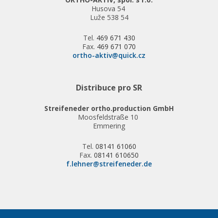
Husova 54
Luže 538 54
Tel.
469 671 430
Fax.
469 671 070
ortho-aktiv@quick.cz
Distribuce pro SR
Streifeneder ortho.production GmbH
Moosfeldstraße 10
Emmering
Tel.
08141 61060
Fax.
08141 610650
f.lehner@streifeneder.de