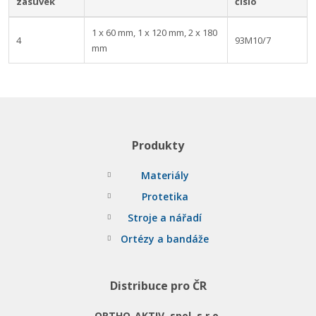
zásuvek
číslo
1 x 60 mm, 1 x 120 mm, 2 x 180
4
93M10/7
mm
Produkty
Materiály
Protetika
Stroje a nářadí
Ortézy a bandáže
Distribuce pro ČR
ORTHO-AKTIV, spol. s r.o.