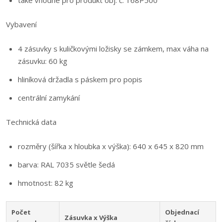
také vhodné pro produkt obj. č. 168P500
Vybavení
4 zásuvky s kuličkovými ložisky se zámkem, max váha na
zásuvku: 60 kg
hliníková držadla s páskem pro popis
centrální zamykání
Technická data
rozměry (šířka x hloubka x výška): 640 x 645 x 820 mm
barva: RAL 7035 světle šedá
hmotnost: 82 kg
Počet
Objednací
Zásuvka x Výška