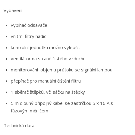
Vybavení
vypínač odsavače
vnitřní filtry hadic
kontrolní jednotku možno vylepšit
ventilátor na straně čistého vzduchu
monitorování objemu průtoku se signální lampou
přepínač pro manuální čištění filtru
1 sběrač štěpků, vč. sáčku na štěpky
5 m dlouhý přípojný kabel se zástrčkou 5 x 16 A s
fázovým měničem
Technická data