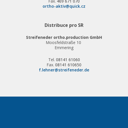
Fax.
469 671 070
ortho-aktiv@quick.cz
Distribuce pro SR
Streifeneder ortho.production GmbH
Moosfeldstraße 10
Emmering
Tel.
08141 61060
Fax.
08141 610650
f.lehner@streifeneder.de