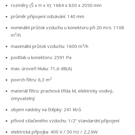
rozměry (Š x H x V): 1684 x 830 x 2050 mm
průměr připojení odsávání: 140 mm
nominální průtok vzduchu u konektoru při 20 m/s: 1108
m³/h
maximální průtok vzduchu: 1600 m³/h
podtlak u konektoru: 2591 Pa
max. úroveň hluku: 71,6 dB(A)
2
povrch filtru: 6,3 m
materiál filtru: prachová třída M, elektricky vodivý,
omyvatelný
objem nádoby na štěpky: 241 litrů
přívod stlačeného vzduchu: 1/2“ standardní připojení
elektrická přípojka: 400 V / 50 Hz / 2,2 kW