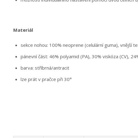
Materiál
sekce nohou: 100% neoprene (celulární guma), vnější te
pánevní část: 46% polyamid (PA), 30% viskóza (CV), 24
barva: stříbrná/antracit
lze prát v pračce při 30°