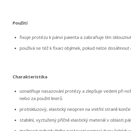
Použití
fixuje protézu k pánvi paienta a zabraňuje tím sklouznu
používá se též k fixaci objímek, pokud nelze dosáhnou
Charakteristika
usnadňuje nasazování protézy a zlepšuje vedení při no
nebo za použití linerů
protiskluzový, elastický neopren na vnitřní straně konče
stabilní, vyztužený příčně elastický materiál v oblasti p
možnosti individuálního nastavení pomocí dvou čelních 