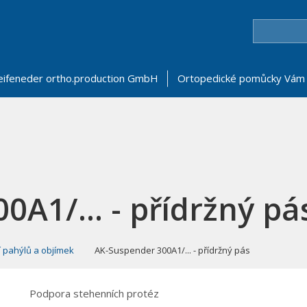
eifeneder ortho.production GmbH
Ortopedické pomůcky Vám 
A1/... - přídržný pá
 pahýlů a objímek
AK-Suspender 300A1/... - přídržný pás
Podpora stehenních protéz