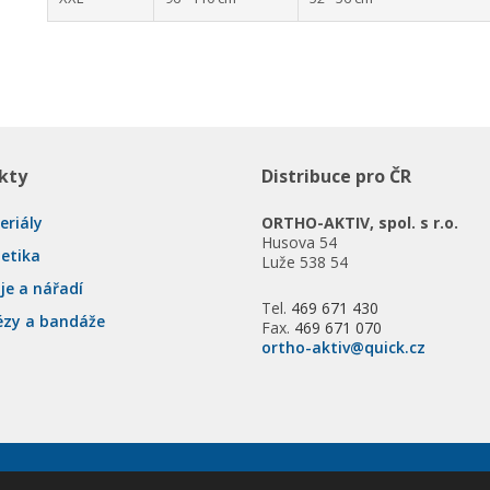
kty
Distribuce pro ČR
eriály
ORTHO-AKTIV, spol. s r.o.
Husova 54
tetika
Luže 538 54
je a nářadí
Tel.
469 671 430
ézy a bandáže
Fax.
469 671 070
ortho-aktiv@quick.cz