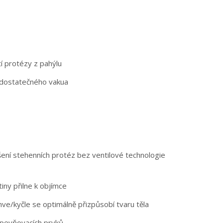
tí protézy z pahýlu
t dostatečného vakua
šení stehenních protéz bez ventilové technologie
tiny přilne k objímce
ánve/kyčle se optimálně přizpůsobí tvaru těla
upevňovacích prvků