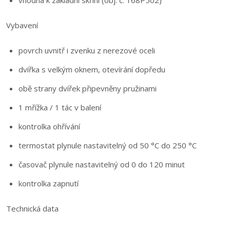
vhodná k základní skříni (obj. č. 168P502)
Vybavení
povrch uvnitř i zvenku z nerezové oceli
dvířka s velkým oknem, otevírání dopředu
obě strany dvířek připevněny pružinami
1 mřížka / 1 tác v balení
kontrolka ohřívání
termostat plynule nastavitelný od 50 °C do 250 °C
časovač plynule nastavitelný od 0 do 120 minut
kontrolka zapnutí
Technická data