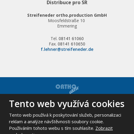
Distribuce pro SR
Streifeneder ortho.production GmbH
Moosfeldstraße 10
Emmering
Tel.
08141 61060
Fax.
08141 610650
f.lehner@streifeneder.de
Tento web využívá cookies
© 2026, ORTHO-AKTIV, spol. s r.o. - všechna práva vyhrazena
Mapa stránek
|
Podmínky použití
Tento web používá k poskytování služeb, personalizaci
VYROBILA
reklam a analýze návštěvnosti soubory cookie.
Používáním tohoto webu s tím souhlasíte.
Zobrazit