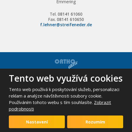
Emmering
Tel.
08141 61060
Fax.
08141 610650
f.lehner@streifeneder.de
Tento web využívá cookies
© 2026, ORTHO-AKTIV, spol. s r.o. - všechna práva vyhrazena
Mapa stránek
|
Podmínky použití
Tento web používá k poskytování služeb, personalizaci
VYROBILA
reklam a analýze návštěvnosti soubory cookie.
Používáním tohoto webu s tím souhlasíte.
Zobrazit
podrobnosti
Tento web je chráněn pomocí Google ReCAPTCHA a platí pro něj
zásady ochrany osobních údajů
a
smluvní podmínky
Nastavení
Rozumím
společnosti Google.