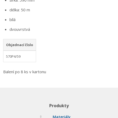
šířka: 590 mm
délka: 50 m
bílá
dvouvrstvá
Objednací číslo
570P4/59
Balení po 8 ks v kartonu
Produkty
Materiály