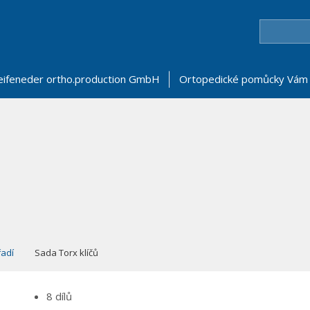
eifeneder ortho.production GmbH
Ortopedické pomůcky Vám 
adí
Sada Torx klíčů
8 dílů