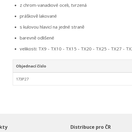
z chrom-vanadiové oceli, tvrzená
práškově lakované
s kulovou hlavicí na jedné straně
barevně odlišené
velikosti: TX9 - TX10 - TX15 - TX20 - TX25 - TX27 - T
Objednací číslo
173P27
kty
Distribuce pro ČR