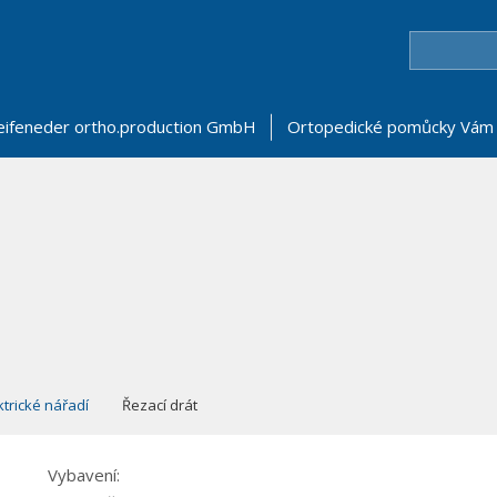
eifeneder ortho.production GmbH
Ortopedické pomůcky Vám 
ktrické nářadí
Řezací drát
Vybavení: