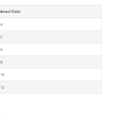
dnací číslo
4
5
6
8
10
12
.