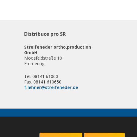
Distribuce pro SR
Streifeneder ortho.production
GmbH
Moosfeldstraße 10
Emmering
Tel.
08141 61060
Fax.
08141 610650
f.lehner@streifeneder.de
VYROBILA