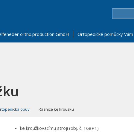
eifeneder ortho.production GmbH
Ortopedické pomůcky Vám 
žku
rtopedická obuv
Raznice ke kroužku
ke kroužkovacímu stroji (obj. č. 168P1)