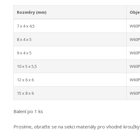
Rozměry (mm)
Obje
7 x 4 x 4,5
W60P
8 x 4 x 5
W60P
9 x 4 x 5
W60P
10 x 5 x 5,5
W60P
12 x 6 x 6
W60P
15 x 8 x 6
W60P
Balení po 1 ks
Prosíme, obraťte se na sekci materiály pro vhodné kroužky