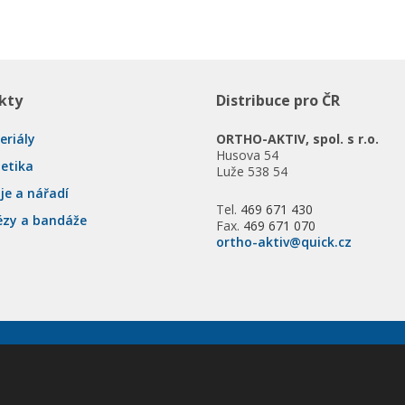
kty
Distribuce pro ČR
eriály
ORTHO-AKTIV, spol. s r.o.
Husova 54
tetika
Luže 538 54
je a nářadí
Tel.
469 671 430
ézy a bandáže
Fax.
469 671 070
ortho-aktiv@quick.cz
va vyhrazena