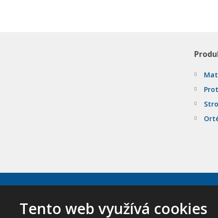
Produ
Mat
Pro
Stro
Ort
Tento web využívá cookies
© 2026, ORTHO-AKTIV, spol. s r.o. - všechna prá
Mapa stránek
|
Podmínky použití