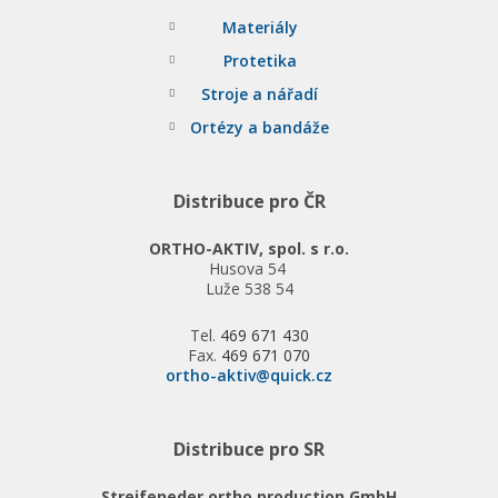
Materiály
Protetika
Stroje a nářadí
Ortézy a bandáže
Distribuce pro ČR
ORTHO-AKTIV, spol. s r.o.
Husova 54
Luže 538 54
Tel.
469 671 430
Fax.
469 671 070
ortho-aktiv@quick.cz
Distribuce pro SR
Streifeneder ortho.production GmbH