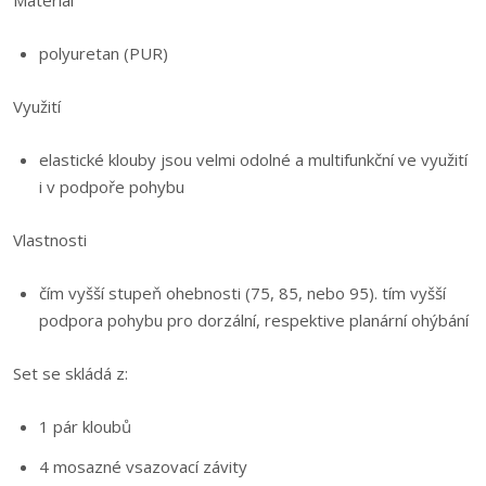
Materiál
polyuretan (PUR)
Využití
elastické klouby jsou velmi odolné a multifunkční ve využití
i v podpoře pohybu
Vlastnosti
čím vyšší stupeň ohebnosti (75, 85, nebo 95). tím vyšší
podpora pohybu pro dorzální, respektive planární ohýbání
Set se skládá z:
1 pár kloubů
4 mosazné vsazovací závity