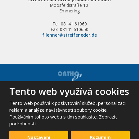
Moosfeldstraße 10
Emmering
Tel.
08141 61060
Fax.
08141 610650
f.lehner@streifeneder.de
Tento web využívá cookies
© 2026, ORTHO-AKTIV, spol. s r.o. - všechna práva vyhrazena
Mapa stránek
|
Podmínky použití
Tento web používá k poskytování služeb, personalizaci
VYROBILA
reklam a analýze návštěvnosti soubory cookie.
Používáním tohoto webu s tím souhlasíte.
Zobrazit
podrobnosti
Tento web je chráněn pomocí Google ReCAPTCHA a platí pro něj
zásady ochrany osobních údajů
a
smluvní podmínky
Nastavení
Rozumím
společnosti Google.