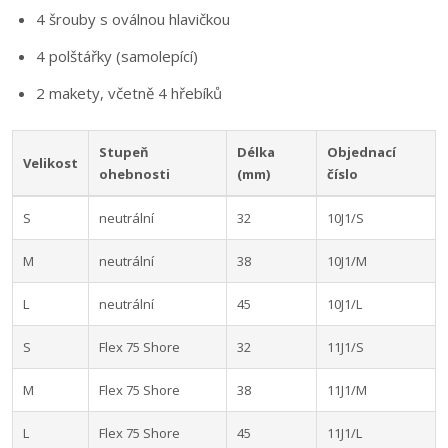
4 šrouby s oválnou hlavičkou
4 polštářky (samolepící)
2 makety, včetně 4 hřebíků
Stupeň
Délka
Objednací
Velikost
ohebnosti
(mm)
číslo
S
neutrální
32
10J1/S
M
neutrální
38
10J1/M
L
neutrální
45
10J1/L
S
Flex 75 Shore
32
11J1/S
M
Flex 75 Shore
38
11J1/M
L
Flex 75 Shore
45
11J1/L