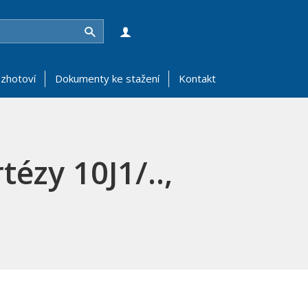
Hledat
zhotoví
Dokumenty ke stažení
Kontakt
tézy 10J1/..,