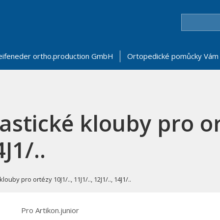
eifeneder ortho.production GmbH
Ortopedické pomůcky Vám 
astické klouby pro or
4J1/..
louby pro ortézy 10J1/.., 11J1/.., 12J1/.., 14J1/..
Pro Artikon.junior