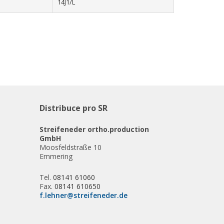
14J1/L
Distribuce pro SR
Streifeneder ortho.production
GmbH
Moosfeldstraße 10
Emmering
Tel.
08141 61060
Fax.
08141 610650
f.lehner@streifeneder.de