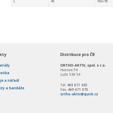
L
45
Flex 95
kty
Distribuce pro ČR
eriály
ORTHO-AKTIV, spol. s r.o.
Husova 54
tetika
Luže 538 54
je a nářadí
Tel.
469 671 430
ézy a bandáže
Fax.
469 671 070
ortho-aktiv@quick.cz