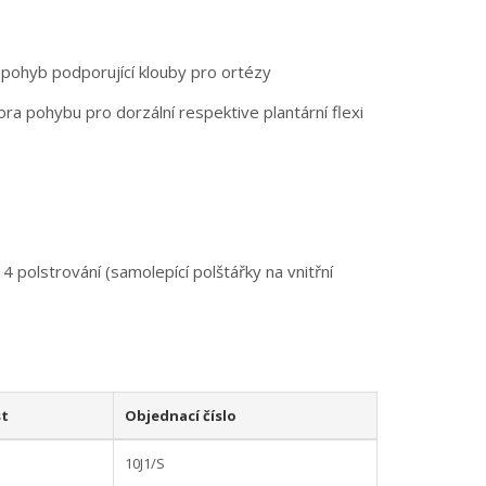
 a pohyb podporující klouby pro ortézy
ora pohybu pro dorzální respektive plantární flexi
4 polstrování (samolepící polštářky na vnitřní
t
Objednací číslo
10J1/S