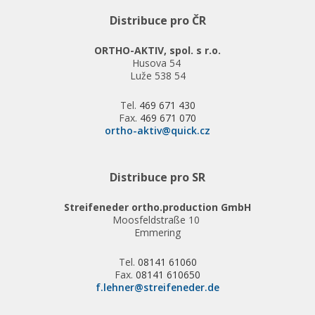
Distribuce pro ČR
ORTHO-AKTIV, spol. s r.o.
Husova 54
Luže 538 54
Tel.
469 671 430
Fax.
469 671 070
ortho-aktiv@quick.cz
Distribuce pro SR
Streifeneder ortho.production GmbH
Moosfeldstraße 10
Emmering
Tel.
08141 61060
Fax.
08141 610650
f.lehner@streifeneder.de