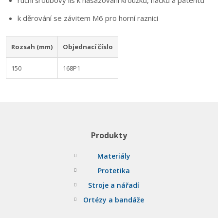
ruční šroubový lis k nasazování kroužků, háčků a patentů
k děrování se závitem M6 pro horní raznici
Rozsah (mm)
Objednací číslo
150
168P1
Produkty
Materiály
Protetika
Stroje a nářadí
Ortézy a bandáže