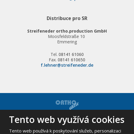
Distribuce pro SR
Streifeneder ortho.production GmbH
Moosfeldstraße 10
Emmering
Tel.
08141 61060
Fax.
08141 610650
f.lehner@streifeneder.de
Tento web využívá cookies
© 2026, ORTHO-AKTIV, spol. s r.o. - všechna práva vyhrazena
Mapa stránek
|
Podmínky použití
Tento web používá k poskytování služeb, personalizaci
VYROBILA