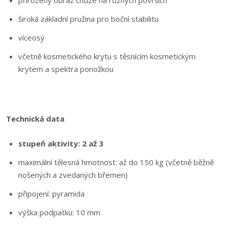
přirozený obraz chůze na různých površích
široká základní pružina pro boční stabilitu
víceosý
včetně kosmetického krytu s těsnícím kosmetickým
krytem a spektra ponožkou
Technická data
stupeň aktivity: 2 až 3
maximální tělesná hmotnost: až do 150 kg (včetně běžně
nošených a zvedaných břemen)
připojení: pyramida
výška podpatku: 10 mm