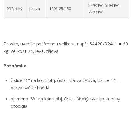
529R1W, 629R1W,
29 široký
pravá
100/125/150
729R1W
Prosím, uveďte potřebnou velikost, např.: 5A420/324L1 = 60
kg, velikost 24, levá, tělová
Poznámka
číslice "1" na konci obj. čísla - barva tělová, číslice "2" -
barva světle hnědá
písmeno "W" na konci obj. čísla - široký tvar kosmetiky
chodidla.