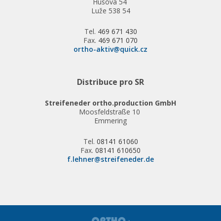
Husova 54
Luže 538 54
Tel.
469 671 430
Fax.
469 671 070
ortho-aktiv@quick.cz
Distribuce pro SR
Streifeneder ortho.production GmbH
Moosfeldstraße 10
Emmering
Tel.
08141 61060
Fax.
08141 610650
f.lehner@streifeneder.de