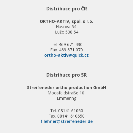
Distribuce pro ČR
ORTHO-AKTIV, spol. s r.o.
Husova 54
Luže 538 54
Tel.
469 671 430
Fax.
469 671 070
ortho-aktiv@quick.cz
Distribuce pro SR
Streifeneder ortho.production GmbH
Moosfeldstraße 10
Emmering
Tel.
08141 61060
Fax.
08141 610650
f.lehner@streifeneder.de