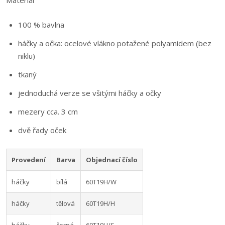
Materiál
100 % bavlna
háčky a očka: ocelové vlákno potažené polyamidem (bez
niklu)
tkaný
jednoduchá verze se všitými háčky a očky
mezery cca. 3 cm
dvě řady oček
Provedení
Barva
Objednací číslo
háčky
bílá
60T19H/W
háčky
tělová
60T19H/H