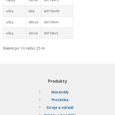
háčky
černá
60T19H/S
očka
bílá
60T19A/W
očka
tělová
60T19A/H
očka
černá
60T19A/S
Balení po 10 nebo 25 m
Produkty
Materiály
Protetika
Stroje a nářadí