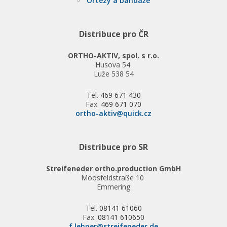
Ortézy a bandáže
Distribuce pro ČR
ORTHO-AKTIV, spol. s r.o.
Husova 54
Luže 538 54
Tel.
469 671 430
Fax.
469 671 070
ortho-aktiv@quick.cz
Distribuce pro SR
Streifeneder ortho.production GmbH
Moosfeldstraße 10
Emmering
Tel.
08141 61060
Fax.
08141 610650
f.lehner@streifeneder.de