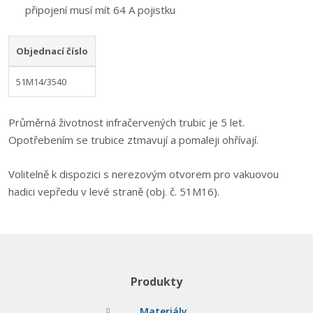
připojení musí mít 64 A pojistku
Objednací číslo
51M14/3540
Průměrná životnost infračervených trubic je 5 let.
Opotřebením se trubice ztmavují a pomaleji ohřívají.
Volitelně k dispozici s nerezovým otvorem pro vakuovou
hadici vepředu v levé straně (obj. č. 51M16).
Produkty
Materiály