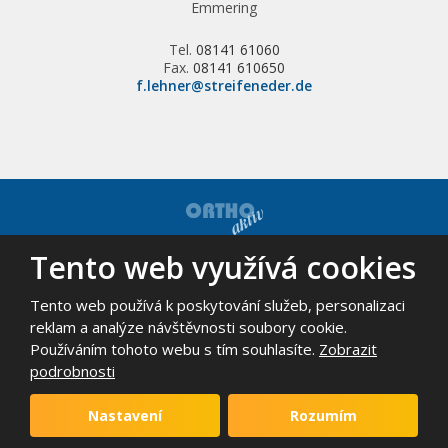
Emmering
Tel.
08141 61060
Fax.
08141 610650
f.lehner@streifeneder.de
Tento web využívá cookies
© 2026, ORTHO-AKTIV, spol. s r.o. - všechna práva vyhrazena
Mapa stránek
|
Podmínky použití
Tento web používá k poskytování služeb, personalizaci
VYROBILA
reklam a analýze návštěvnosti soubory cookie.
Používáním tohoto webu s tím souhlasíte.
Zobrazit
podrobnosti
Tento web je chráněn pomocí Google ReCAPTCHA a platí pro něj
zásady ochrany osobních údajů
a
smluvní podmínky
Nastavení
Rozumím
společnosti Google.