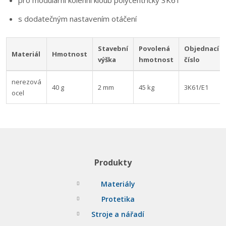
pro modulární kolenní kloub polycentrický 3K61
s dodatečným nastavením otáčení
Stavební
Povolená
Objednací
Materiál
Hmotnost
výška
hmotnost
číslo
nerezová
40 g
2 mm
45 kg
3K61/E1
ocel
Produkty
Materiály
Protetika
Stroje a nářadí