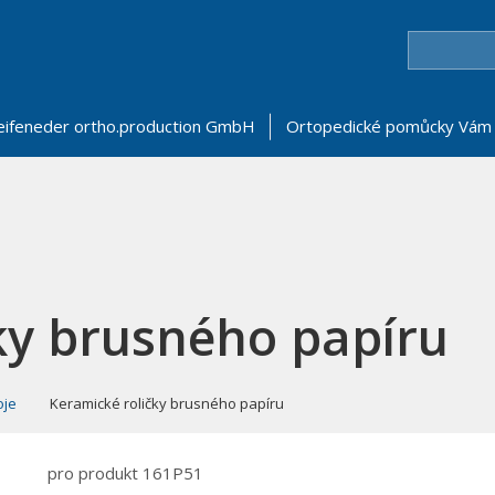
eifeneder ortho.production GmbH
Ortopedické pomůcky Vám 
ky brusného papíru
oje
Keramické roličky brusného papíru
pro produkt 161P51