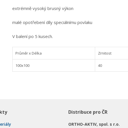
extrémně vysoký brusný výkon
malé opotřebení díly speciálnímu povlaku
V balení po 5 kusech.
Průměr x Délka
Zrnitost
100x100
40
kty
Distribuce pro ČR
eriály
ORTHO-AKTIV, spol. s r.o.