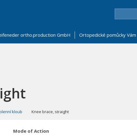
eifeneder ortho.production GmbH
Ortopedické pomůcky Vám 
ight
olenní kloub
Knee brace, straight
Mode of Action