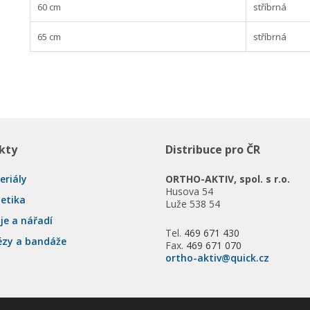
60 cm
stříbrná
65 cm
stříbrná
kty
Distribuce pro ČR
eriály
ORTHO-AKTIV, spol. s r.o.
Husova 54
tetika
Luže 538 54
je a nářadí
Tel.
469 671 430
ézy a bandáže
Fax.
469 671 070
ortho-aktiv@quick.cz