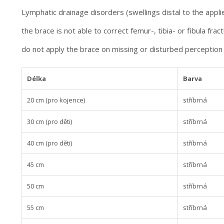
Lymphatic drainage disorders (swellings distal to the appli
the brace is not able to correct femur-, tibia- or fibula frac
do not apply the brace on missing or disturbed perception
Délka
Barva
20 cm (pro kojence)
stříbrná
30 cm (pro děti)
stříbrná
40 cm (pro děti)
stříbrná
45 cm
stříbrná
50 cm
stříbrná
55 cm
stříbrná