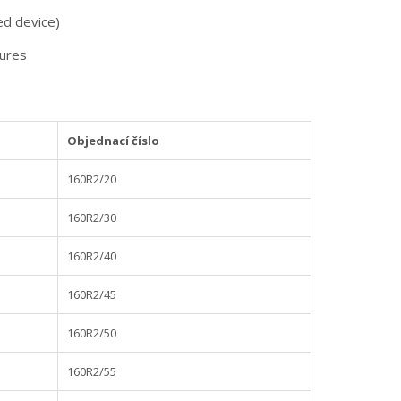
ed device)
tures
Objednací číslo
160R2/20
160R2/30
160R2/40
160R2/45
160R2/50
160R2/55