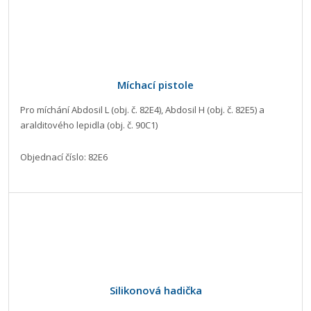
Míchací pistole
Pro míchání Abdosil L (obj. č. 82E4), Abdosil H (obj. č. 82E5) a
aralditového lepidla (obj. č. 90C1)
Objednací číslo: 82E6
Silikonová hadička