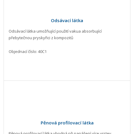
Odsávací látka
Odsávací látka umožňující použití vakua absorbující
přebytečnou pryskyřici z kompozitů
Objednací číslo: 40C1
Pěnová profilovací látka
Pěnová profilovací látka vhodná při nanášení více vrstev