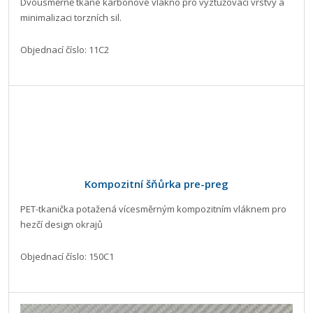
Dvousměrně tkané karbonové vlákno pro vyztužovací vrstvy a
minimalizaci torzních sil.
Objednací číslo: 11C2
Kompozitní šňůrka pre-preg
PET-tkanička potažená vícesměrným kompozitním vláknem pro
hezčí design okrajů
Objednací číslo: 150C1