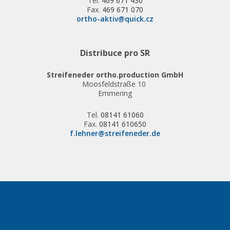
Tel.
469 671 430
Fax.
469 671 070
ortho-aktiv@quick.cz
Distribuce pro SR
Streifeneder ortho.production GmbH
Moosfeldstraße 10
Emmering
Tel.
08141 61060
Fax.
08141 610650
f.lehner@streifeneder.de