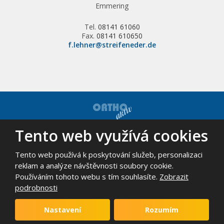
Emmering
Tel.
08141 61060
Fax.
08141 610650
f.lehner@streifeneder.de
Tento web využívá cookies
© 2026, ORTHO-AKTIV, spol. s r.o. - všechna práva vyhrazena
Mapa stránek
|
Podmínky použití
Tento web používá k poskytování služeb, personalizaci
VYROBILA
reklam a analýze návštěvnosti soubory cookie.
Používáním tohoto webu s tím souhlasíte.
Zobrazit
podrobnosti
Tento web je chráněn pomocí Google ReCAPTCHA a platí pro něj
zásady ochrany osobních údajů
a
smluvní podmínky
Nastavení
Rozumím
společnosti Google.