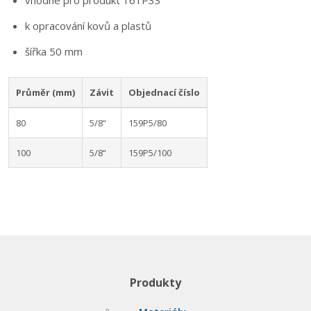
vhodné pro produkt 161P33
k opracování kovů a plastů
šířka 50 mm
Průměr (mm)
Závit
Objednací číslo
80
5/8“
159P5/80
100
5/8“
159P5/100
Produkty