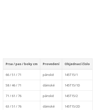
Prsa / pas / boky cm
Provedení
Objednací číslo
66 / 51 / 71
pánské
145T15/1
58 / 46 / 71
dámské
145T15/1D
71 / 61 / 76
pánské
145T15/2
63 / 51 / 76
dámské
145T15/2D