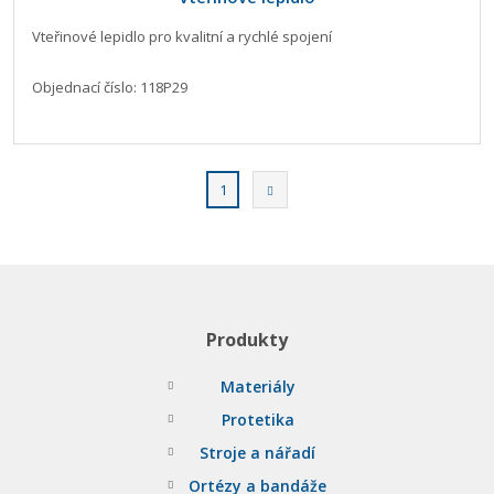
Vteřinové lepidlo pro kvalitní a rychlé spojení
Objednací číslo: 118P29
2
3
Následující
1
Produkty
Materiály
Protetika
Stroje a nářadí
Ortézy a bandáže