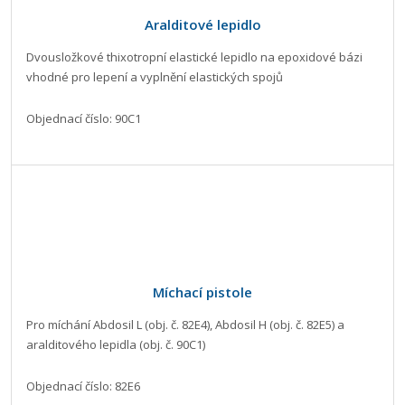
Aralditové lepidlo
Dvousložkové thixotropní elastické lepidlo na epoxidové bázi
vhodné pro lepení a vyplnění elastických spojů
Objednací číslo: 90C1
Míchací pistole
Pro míchání Abdosil L (obj. č. 82E4), Abdosil H (obj. č. 82E5) a
aralditového lepidla (obj. č. 90C1)
Objednací číslo: 82E6