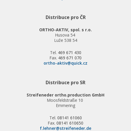
Distribuce pro ČR
ORTHO-AKTIV, spol. s r.o.
Husova 54
Luže 538 54
Tel.
469 671 430
Fax.
469 671 070
ortho-aktiv@quick.cz
Distribuce pro SR
Streifeneder ortho.production GmbH
Moosfeldstraße 10
Emmering
Tel.
08141 61060
Fax.
08141 610650
f.lehner@streifeneder.de