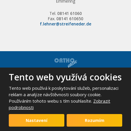
Emmering
Tel.
08141 61060
Fax.
08141 610650
f.lehner@streifeneder.de
Tento web využívá cookies
© 2026, ORTHO-AKTIV, spol. s r.o. - všechna práva vyhrazena
Mapa stránek
|
Podmínky použití
Tento web používá k poskytování služeb, personalizaci
VYROBILA
reklam a analýze návštěvnosti soubory cookie.
Používáním tohoto webu s tím souhlasíte.
Zobrazit
podrobnosti
Tento web je chráněn pomocí Google ReCAPTCHA a platí pro něj
zásady ochrany osobních údajů
a
smluvní podmínky
Nastavení
Rozumím
společnosti Google.