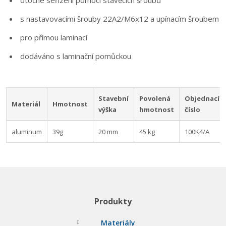
otočné seřízení pomocí stavěcích šroubů
s nastavovacími šrouby 22A2/M6x12 a upínacím šroubem
pro přímou laminaci
dodáváno s laminační pomůckou
Stavební
Povolená
Objednací
Materiál
Hmotnost
výška
hmotnost
číslo
aluminum
39g
20 mm
45 kg
100K4/A
Produkty
Materiály