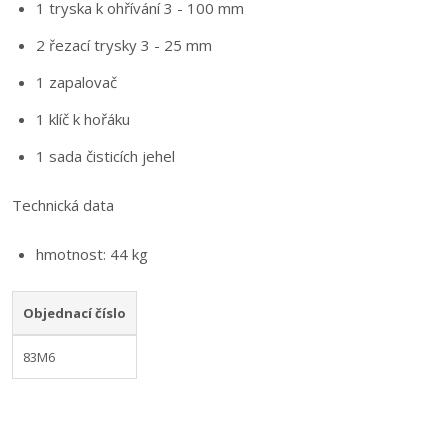
1 tryska k ohřívání 3 - 100 mm
2 řezací trysky 3 - 25 mm
1 zapalovač
1 klíč k hořáku
1 sada čisticích jehel
Technická data
hmotnost: 44 kg
Objednací číslo
83M6