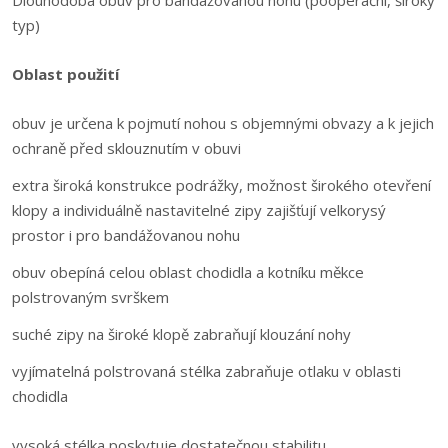
Dlouhodobá obuv pro bandážovanou nohu (pooperační, široký
typ)
Oblast použití
obuv je určena k pojmutí nohou s objemnými obvazy a k jejich
ochraně před sklouznutím v obuvi
extra široká konstrukce podrážky, možnost širokého otevření
klopy a individuálně nastavitelné zipy zajišťují velkorysý
prostor i pro bandážovanou nohu
obuv obepíná celou oblast chodidla a kotníku měkce
polstrovaným svrškem
suché zipy na široké klopě zabraňují klouzání nohy
vyjímatelná polstrovaná stélka zabraňuje otlaku v oblasti
chodidla
vysoká stélka poskytuje dostatečnou stabilitu