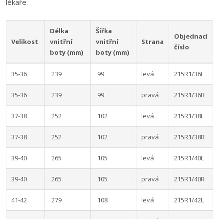
lékaře.
Délka
Šířka
Objednací
Velikost
vnitřní
vnitřní
Strana
číslo
boty (mm)
boty (mm)
35-36
239
99
levá
215R1/36L
35-36
239
99
pravá
215R1/36R
37-38
252
102
levá
215R1/38L
37-38
252
102
pravá
215R1/38R
39-40
265
105
levá
215R1/40L
39-40
265
105
pravá
215R1/40R
41-42
279
108
levá
215R1/42L