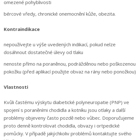
omezené pohyblivosti
bércové vředy, chronické onemocnění kůže, obezita.
Kontraindikace
nepoužívejte u výše uvedených indikací, pokud nelze
dosáhnout dostatečné úlevy od tlaku
nenoste přímo na poraněnou, podrážděnou nebo poškozenou
pokožku (před aplikací použijte obvaz na rány nebo ponožkou)
Vlastnosti
Kvůli častému výskytu diabetické polyneuropatie (PNP) ve
spojení s poraněními chodidla a kotníku jsou otlaky a další
problémy objeveny často pozdě nebo vůbec. Doporučujeme
proto denně kontrolovat chodidla, obvazy i ortpedické
pomůcky. V případě jakýchkoliv problémů kontaktujte svého