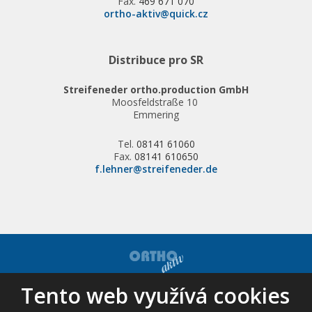
Fax.
469 671 070
ortho-aktiv@quick.cz
Distribuce pro SR
Streifeneder ortho.production GmbH
Moosfeldstraße 10
Emmering
Tel.
08141 61060
Fax.
08141 610650
f.lehner@streifeneder.de
Tento web využívá cookies
© 2026, ORTHO-AKTIV, spol. s r.o. - všechna práva vyhrazena
Mapa stránek
|
Podmínky použití