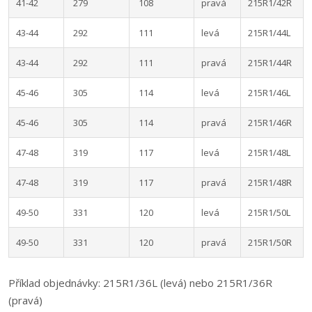
41-42
279
108
pravá
215R1/42R
43-44
292
111
levá
215R1/44L
43-44
292
111
pravá
215R1/44R
45-46
305
114
levá
215R1/46L
45-46
305
114
pravá
215R1/46R
47-48
319
117
levá
215R1/48L
47-48
319
117
pravá
215R1/48R
49-50
331
120
levá
215R1/50L
49-50
331
120
pravá
215R1/50R
Příklad objednávky: 215R1/36L (levá) nebo 215R1/36R
(pravá)