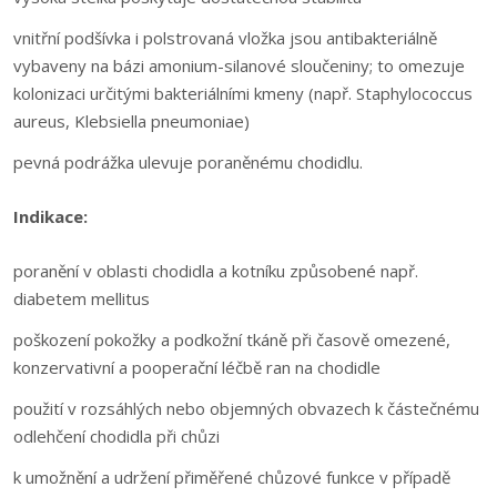
vnitřní podšívka i polstrovaná vložka jsou antibakteriálně
vybaveny na bázi amonium-silanové sloučeniny; to omezuje
kolonizaci určitými bakteriálními kmeny (např. Staphylococcus
aureus, Klebsiella pneumoniae)
pevná podrážka ulevuje poraněnému chodidlu.
Indikace:
poranění v oblasti chodidla a kotníku způsobené např.
diabetem mellitus
poškození pokožky a podkožní tkáně při časově omezené,
konzervativní a pooperační léčbě ran na chodidle
použití v rozsáhlých nebo objemných obvazech k částečnému
odlehčení chodidla při chůzi
k umožnění a udržení přiměřené chůzové funkce v případě