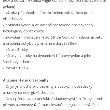
flexi a dorzální extenzi Angle Control (možnost nastavení úhlu
pylonu)
- výroba přizpůsobená konkrétnímu zákazníkovi podle
objednávky
- optimalizované a ve výrobě nastavené pro dokonalý
fyziologický obraz chůze
- individuální nastavení krok (Stride Control) nášlapu na patu
a průběhu pohybu v plantární a dorzální flexi
- záruka 3 roky
- záruky dva roky na dynamický bércový pylon a jeho
šroubový adaptér
- aktivita 1 až 4
Argumenty pro techniky:
- Onyx je vhodný pro pacienty s vysokými požadavky
a nároky na energické chodidlo.
- Onyx představuje perfektně sladěný systém. Progresivní
přenos a znovuvyužití akumulované energie je umožněné