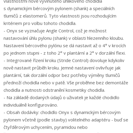
vlastnostmi nově vyvinutého uhlíkového chodidla
s dynamickým bércovým pylonem (shank) a speciálních
tlumičů z elastomerů. Tyto vlastnosti jsou rozhodujícím
kritériem pro volbu tohoto chodidla.
- Onyx se vyznačuje Angle Control, což je možnost
nastavování úhlu pylonu (shank) v oblasti hlezenního kloubu.
Nastavení bércového pylónu se dá nastavit až o 4° v krocích
po jednom stupni - z toho 2° v plantární a 2° v dorzální flexi.
- Integrované řízení kroku (Stride Control) dovoluje kdykoliv
nově nastavit průběh kroku. Jemné nastavení ovlivňuje jak
plantární, tak dorzální odpor bez potřeby výměny tlumičů
přednoží chodidla nebo v patě. Vše proběhne bez demontáže
chodidla a nutnosti odstranění kosmetiky chodidla.
- Na základě dodaných údajů o uživateli je každé chodidlo
individuálně konfigurováno.
- Obsah dodávky: chodidlo Onyx s dynamickým bércovým
pylonem včetně (podle stavby) volitelného adaptéru - buď se
čtyřděrovým uchycením, pyramidou nebo