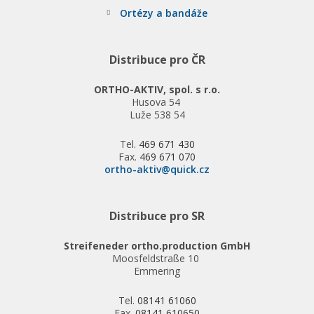
Ortézy a bandáže
Distribuce pro ČR
ORTHO-AKTIV, spol. s r.o.
Husova 54
Luže 538 54
Tel.
469 671 430
Fax.
469 671 070
ortho-aktiv@quick.cz
Distribuce pro SR
Streifeneder ortho.production GmbH
Moosfeldstraße 10
Emmering
Tel.
08141 61060
Fax.
08141 610650