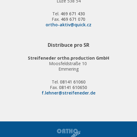
Luže 538 54
Tel.
469 671 430
Fax.
469 671 070
ortho-aktiv@quick.cz
Distribuce pro SR
Streifeneder ortho.production GmbH
Moosfeldstraße 10
Emmering
Tel.
08141 61060
Fax.
08141 610650
f.lehner@streifeneder.de