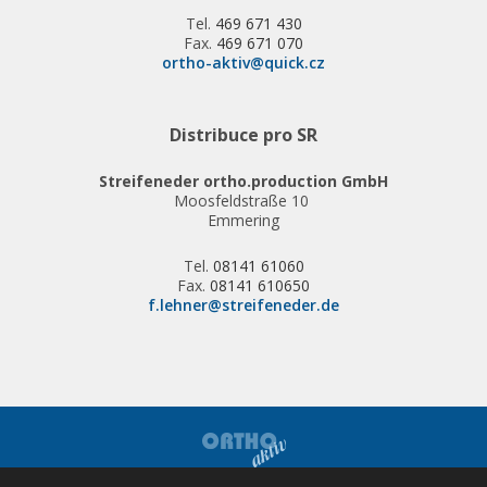
Tel.
469 671 430
Fax.
469 671 070
ortho-aktiv@quick.cz
Distribuce pro SR
Streifeneder ortho.production GmbH
Moosfeldstraße 10
Emmering
Tel.
08141 61060
Fax.
08141 610650
f.lehner@streifeneder.de