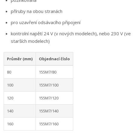
pozinkovaná
příruby na obou stranách
pro uzavření odsávacího připojení
kontrolní napětí 24 V (v nových modelech), nebo 230 V (ve
starších modelech)
Průměr (mm)
Objednací číslo
80
155M7/80
100
155M7/100
120
155M7/120
140
155M7/140
160
155M7/160