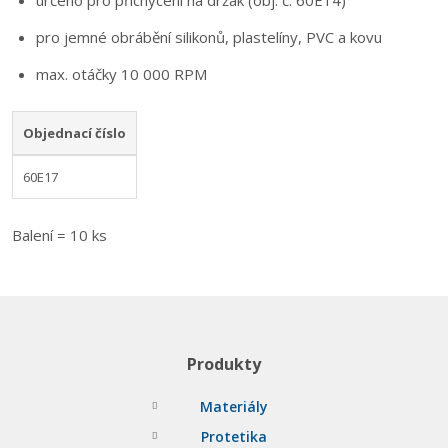
určeno pro přichycení na držák (obj. č. 60E14)
pro jemné obrábění silikonů, plastelíny, PVC a kovu
max. otáčky 10 000 RPM
Objednací číslo
60E17
Balení = 10 ks
Produkty
Materiály
Protetika