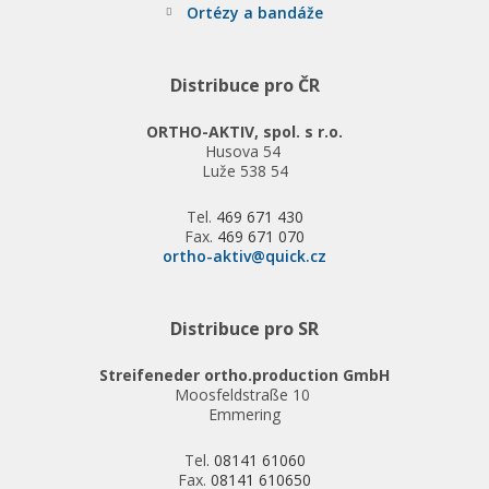
Ortézy a bandáže
Distribuce pro ČR
ORTHO-AKTIV, spol. s r.o.
Husova 54
Luže 538 54
Tel.
469 671 430
Fax.
469 671 070
ortho-aktiv@quick.cz
Distribuce pro SR
Streifeneder ortho.production GmbH
Moosfeldstraße 10
Emmering
Tel.
08141 61060
Fax.
08141 610650