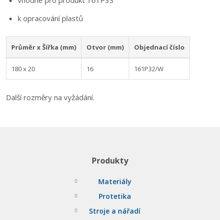
vhodné pro produkt 161P33
k opracování plastů
Průměr x Šířka (mm)
Otvor (mm)
Objednací číslo
180 x 20
16
161P32/W
Další rozměry na vyžádání.
Produkty
Materiály
Protetika
Stroje a nářadí