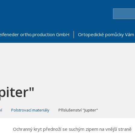
eifeneder ortho.production GmbH
Ortopedické pomůcky Vám 
piter"
ví
Polstrovací materiály
Příslušenství "Jupiter"
Ochranný kryt přednoží se suchým zipem na vnější straně