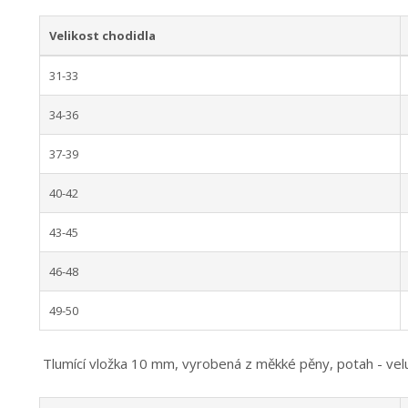
Velikost chodidla
31-33
34-36
37-39
40-42
43-45
46-48
49-50
Tlumící vložka 10 mm, vyrobená z měkké pěny, potah - velu