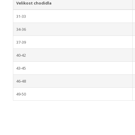
Velikost chodidla
31-33
34-36
37-39
40-42
43-45
46-48
49-50