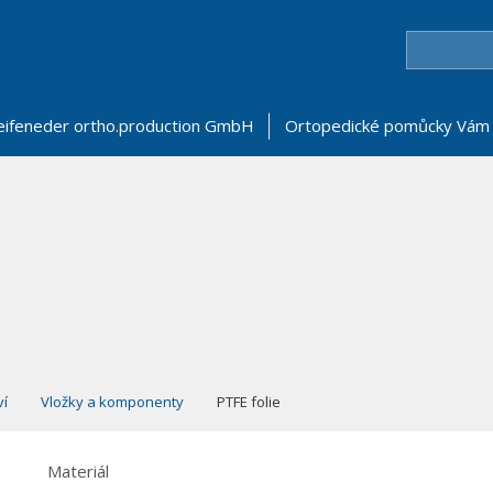
eifeneder ortho.production GmbH
Ortopedické pomůcky Vám 
ví
Vložky a komponenty
PTFE folie
Materiál