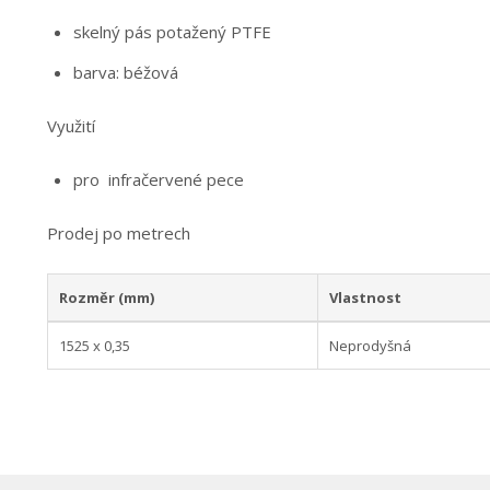
skelný pás potažený PTFE
barva: béžová
Využití
pro infračervené pece
Prodej po metrech
Rozměr (mm)
Vlastnost
1525 x 0,35
Neprodyšná