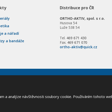
kty
Distribuce pro ČR
eriály
ORTHO-AKTIV, spol. s r.o.
Husova 54
tetika
Luže 538 54
je a nářadí
Tel.
469 671 430
ézy a bandáže
Fax.
469 671 070
ortho-aktiv@quick.cz
va vyhrazena
lam a analýze návštěvnosti soubory cookie. Používáním tohoto we
Google ReCAPTCHA a platí pro něj
zásady ochrany osobních údajů
a
smluvní