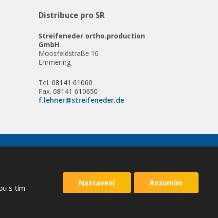
Distribuce pro SR
Streifeneder ortho.production
GmbH
Moosfeldstraße 10
Emmering
Tel.
08141 61060
Fax.
08141 610650
f.lehner@streifeneder.de
VYROBILA
Nastavení
Rozumím
bu s tím
 podmínky
společnosti Google.