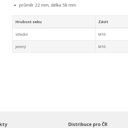
průměr 22 mm, délka 58 mm
Hrubost seku
Závit
střední
M10
jemný
M10
kty
Distribuce pro ČR