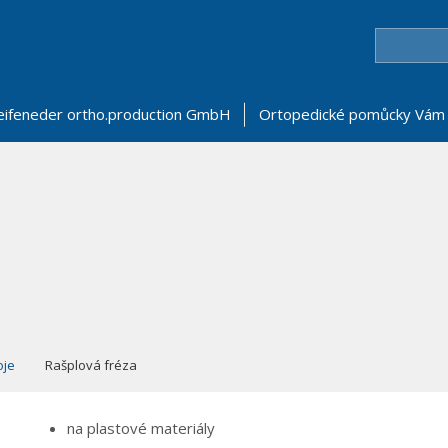
eifeneder ortho.production GmbH
Ortopedické pomůcky Vám 
oje
Rašplová fréza
na plastové materiály