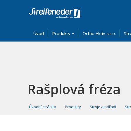
Úvod
Produkty
Ortho Aktiv s.r.o.
Str
Rašplová fréza
Úvodní stránka
Produkty
Stroje a nářadí
Str