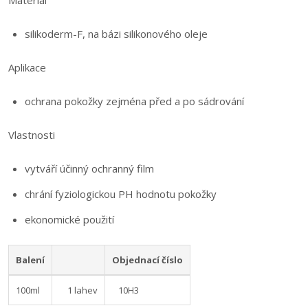
Materiál
silikoderm-F, na bázi silikonového oleje
Aplikace
ochrana pokožky zejména před a po sádrování
Vlastnosti
vytváří účinný ochranný film
chrání fyziologickou PH hodnotu pokožky
ekonomické použití
Balení
Objednací číslo
100ml
1 lahev
10H3