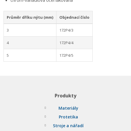
chrom-vanadiová ocel lakovaná
Průměr dříku nýtu (mm)
Objednací číslo
3
172P4/3
4
172P4/4
5
172P4/5
Produkty
Materiály
Protetika
Stroje a nářadí