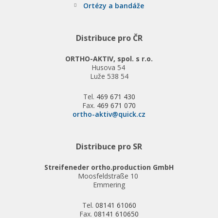
Ortézy a bandáže
Distribuce pro ČR
ORTHO-AKTIV, spol. s r.o.
Husova 54
Luže 538 54
Tel.
469 671 430
Fax.
469 671 070
ortho-aktiv@quick.cz
Distribuce pro SR
Streifeneder ortho.production GmbH
Moosfeldstraße 10
Emmering
Tel.
08141 61060
Fax.
08141 610650