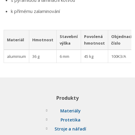
s pyramidou a laminační kotvou
k přímému zalaminování
Stavební
Povolená
Objednací
Materiál
Hmotnost
výška
hmotnost
číslo
aluminium
36 g
6 mm
45 kg
100K3/A
Produkty
Materiály
Protetika
Stroje a nářadí