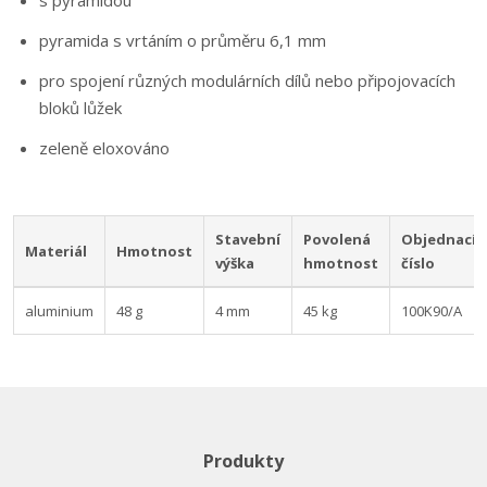
s pyramidou
pyramida s vrtáním o průměru 6,1 mm
pro spojení různých modulárních dílů nebo připojovacích
bloků lůžek
zeleně eloxováno
Stavební
Povolená
Objednací
Materiál
Hmotnost
výška
hmotnost
číslo
aluminium
48 g
4 mm
45 kg
100K90/A
Produkty