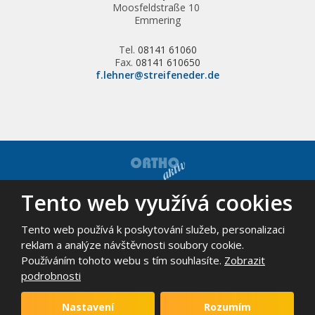
Moosfeldstraße 10
Emmering
Tel.
08141 61060
Fax.
08141 610650
f.lehner@streifeneder.de
Tento web využívá cookies
© 2026, ORTHO-AKTIV, spol. s r.o. - všechna práva vyhrazena
Mapa stránek
|
Podmínky použití
Tento web používá k poskytování služeb, personalizaci
VYROBILA
reklam a analýze návštěvnosti soubory cookie.
Používáním tohoto webu s tím souhlasíte.
Zobrazit
podrobnosti
Tento web je chráněn pomocí Google ReCAPTCHA a platí pro něj
zásady ochrany osobních údajů
a
smluvní podmínky
Nastavení
Rozumím
společnosti Google.