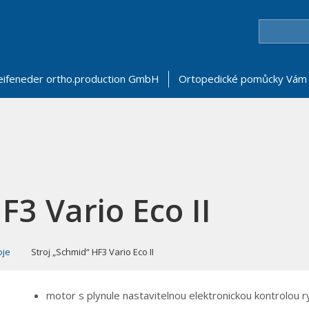
eifeneder ortho.production GmbH
Ortopedické pomůcky Vám 
F3 Vario Eco II
oje
Stroj „Schmid“ HF3 Vario Eco II
motor s plynule nastavitelnou elektronickou kontrolou 