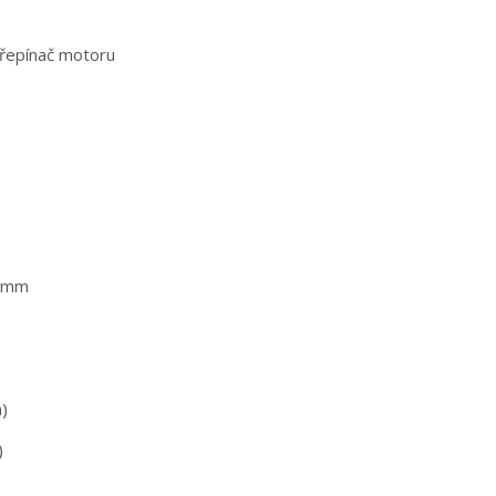
přepínač motoru
0 mm
)
)