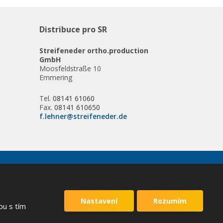
Distribuce pro SR
Streifeneder ortho.production
GmbH
Moosfeldstraße 10
Emmering
Tel.
08141 61060
Fax.
08141 610650
f.lehner@streifeneder.de
VYROBILA
Nastavení
Rozumím
bu s tím
 podmínky
společnosti Google.