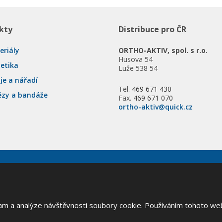
kty
Distribuce pro ČR
eriály
ORTHO-AKTIV, spol. s r.o.
Husova 54
tetika
Luže 538 54
je a nářadí
Tel.
469 671 430
ézy a bandáže
Fax.
469 671 070
ortho-aktiv@quick.cz
va vyhrazena
lam a analýze návštěvnosti soubory cookie. Používáním tohoto we
Google ReCAPTCHA a platí pro něj
zásady ochrany osobních údajů
a
smluvní