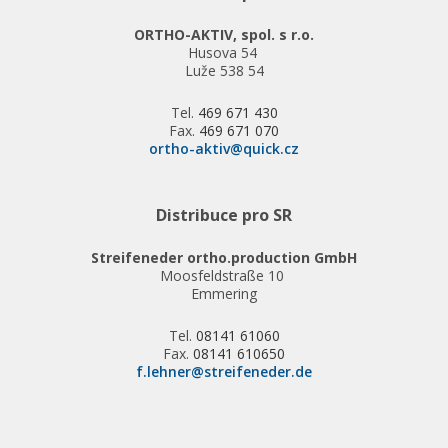
ORTHO-AKTIV, spol. s r.o.
Husova 54
Luže 538 54
Tel.
469 671 430
Fax.
469 671 070
ortho-aktiv@quick.cz
Distribuce pro SR
Streifeneder ortho.production GmbH
Moosfeldstraße 10
Emmering
Tel.
08141 61060
Fax.
08141 610650
f.lehner@streifeneder.de